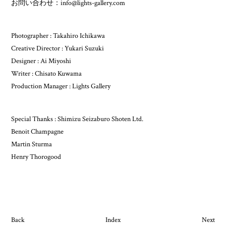
お問い合わせ：info@lights-gallery.com
Photographer : Takahiro Ichikawa
Creative Director : Yukari Suzuki
Designer : Ai Miyoshi
Writer : Chisato Kuwama
Production Manager : Lights Gallery
Special Thanks : Shimizu Seizaburo Shoten Ltd.
Benoit Champagne
Martin Sturma
Henry Thorogood
Back
Index
Next