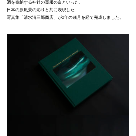
酒を奉納する神社の斎服の白といった、
日本の原風景の彩りと共に表現した
写真集「清水清三郎商店」が2年の歳月を経て完成しました。