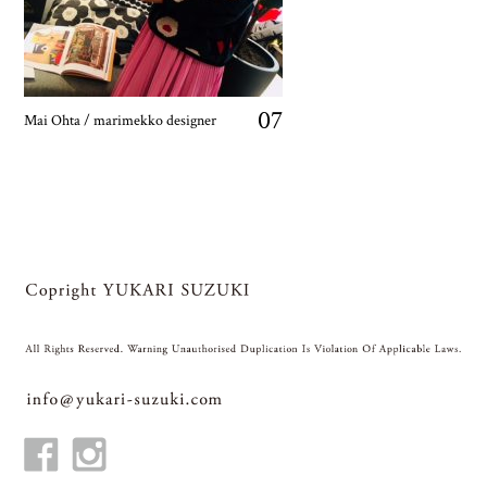
07
Mai Ohta / marimekko designer