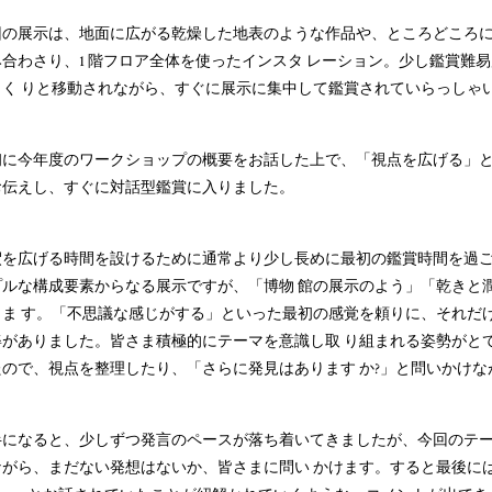
の展示は、地面に広がる乾燥した地表のような作品や、ところどころに置
合わさり、1 階フロア全体を使ったインスタ レーション。少し鑑賞難易
っく りと移動されながら、すぐに展示に集中して鑑賞されていらっしゃ
に今年度のワークショップの概要をお話した上で、「視点を広げる」とい
お伝えし、すぐに対話型鑑賞に入りました。
釈を広げる時間を設けるために通常より少し⻑めに最初の鑑賞時間を過こ
゚ルな構成要素からなる展示ですが、「博物 館の展示のよう」「乾きと潤
ま す。「不思議な感じがする」といった最初の感覚を頼りに、それだけ
姿がありました。皆さま積極的にテーマを意識し取 り組まれる姿勢がと
たので、視点を整理したり、「さらに発見はあります か?」と問いかけな
になると、少しずつ発言のペースが落ち着いてきましたが、今回のテ
ながら、まだない発想はないか、皆さまに問い かけます。すると最後