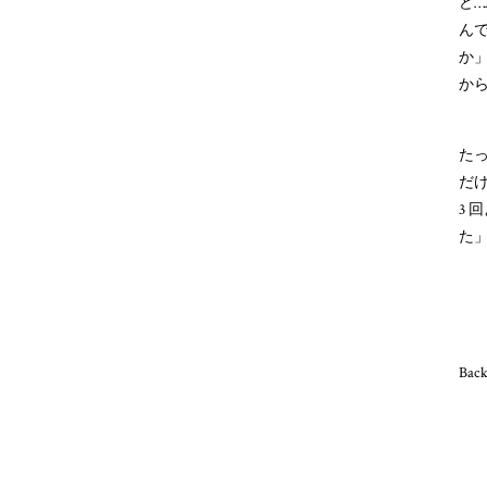
ど
んて
か
から
たっ
だ
3 
た」
Bac