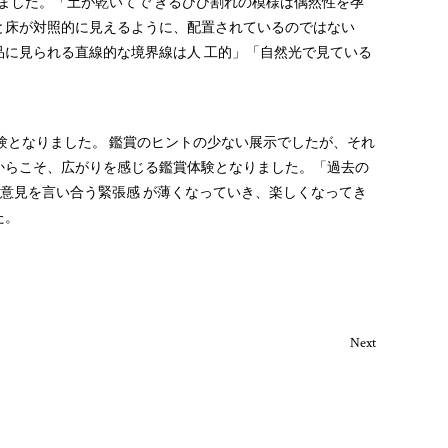
ました。「土が乾いてで きるひび割れの模様は偶然性を孕
と床が対照的に見えるように、配置されているのではない
品に見られる直線的な境界線は人 工的」「自然光で見ている
体験となりました。 鑑賞のヒントの少ない展示でしたが、それ
たからこそ、広がりを感じる鑑賞体験となりました。「過去の
とに意見を言い合う緊張感 が薄くなっていき、楽しくなってき
た。
Next