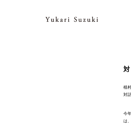
対
植村
対話
今年
は