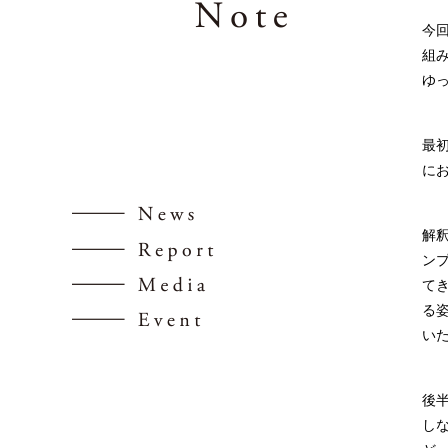
今回
組み
ゆ
最初
に
解
ンフ
てき
る
い
後半
し