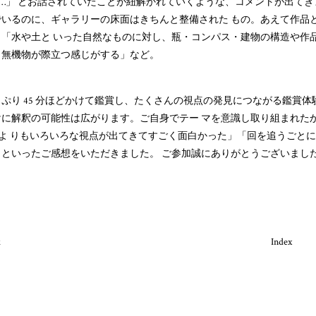
……」 とお話されていたことが紐解かれていくような、コメントが出てき
゙いるのに、ギャラリーの床面はきちんと整備された もの。あえて作品
」「水や土と いった自然なものに対し、瓶・コンパス・建物の構造や作
無機物が際立つ感じがする」など。
ぷり 45 分ほどかけて鑑賞し、たくさんの視点の発見につながる鑑賞
けに解釈の可能性は広がります。ご自身でテー マを意識し取り組まれ
回よ りもいろいろな視点が出てきてすごく面白かった」「回を追うご
といったご感想をいただきました。 ご参加誠にありがとうございまし
k
Index