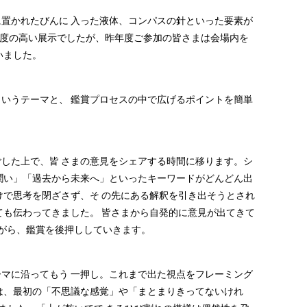
かれたびんに 入った液体、コンパスの針といった要素が
度の高い展示でしたが、昨年度ご参加の皆さまは会場内を
いました。
うテーマと、 鑑賞プロセスの中で広げるポイントを簡単
゙した上で、皆 さまの意見をシェアする時間に移ります。シ
い」「過去から未来へ」といったキーワードがどんどん出
で思考を閉ざさず、そ の先にある解釈を引き出そうとされ
ても伝わってきました。 皆さまから自発的に意見が出てきて
がら、鑑賞を後押ししていきます。
ーマに沿ってもう 一押し。これまで出た視点をフレーミング
には、最初の「不思議な感覚」や「まとまりきってないけれ